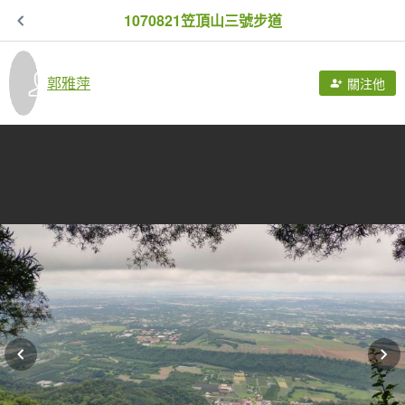
1070821笠頂山三號步道
郭雅萍
關注他