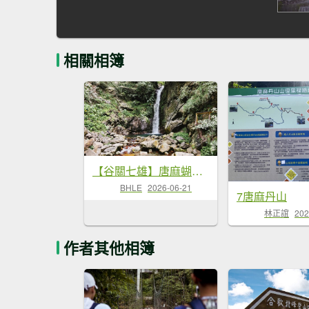
相關相簿
【谷關七雄】唐麻蝴蝶 - 山色無言，水自奔流
BHLE
2026-06-21
7唐麻丹山
林正誼
202
作者其他相簿