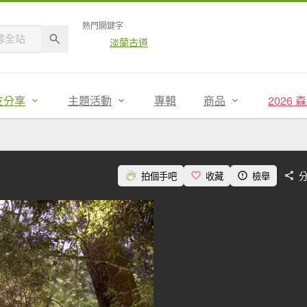
熱門關鍵字
淡蘭古道
友分享
主題活動
專輯
商品
2026
拍個手吧
收藏
檢舉