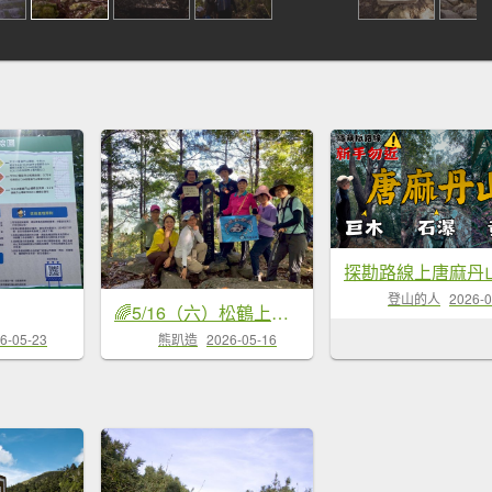
探勘路線上唐麻丹
登山的人
2026-0
🌈5/16（六）松鶴上唐麻丹山×蝴蝶谷瀑布FB：熊熊趴爬走(富裕登山社)🌈
6-05-23
熊趴造
2026-05-16