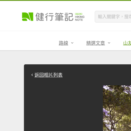
路線
精選文章
山
返回相片列表