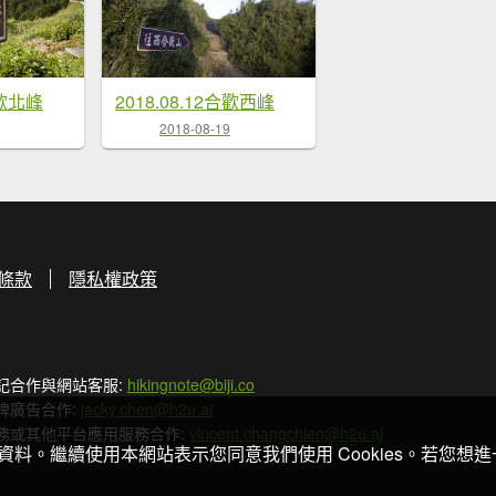
合歡北峰
2018.08.12合歡西峰
2018-08-19
條款
隱私權政策
記合作與網站客服:
hikingnote@biji.co
牌廣告合作:
jacky.chen@h2u.ai
務或其他平台應用服務合作:
vincent.changchien@h2u.ai
關資料。繼續使用本網站表示您同意我們使用 Cookies。若您