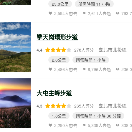
23.8公里
所需時間 11 小時
2,594人想去
2,611人去過
793
擎天崗環形步道
臺北市北投區
4.4
278人評分
2.6公里
所需時間 1 小時
2,486人想去
8,796人去過
236
大屯主峰步道
臺北市北投區
4.3
265人評分
1.8公里
所需時間 1 小時 30 分鐘
2,290人想去
5,339人去過
338