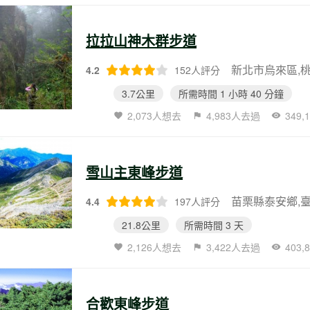
拉拉山神木群步道
新北市烏來區,
4.2
152人評分
3.7公里
所需時間 1 小時 40 分鐘
2,073人想去
4,983人去過
349
雪山主東峰步道
苗栗縣泰安鄉,
4.4
197人評分
21.8公里
所需時間 3 天
2,126人想去
3,422人去過
403
合歡東峰步道