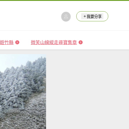
我要分享
 森遊竹縣
微笑山線縱走尋寶集章