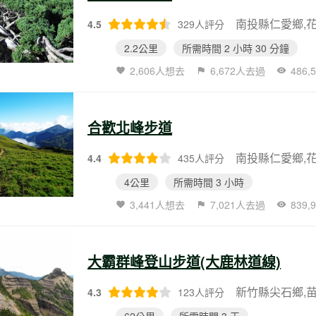
南投縣仁愛鄉,
4.5
329人評分
2.2公里
所需時間 2 小時 30 分鐘
2,606人想去
6,672人去過
486
合歡北峰步道
南投縣仁愛鄉,
4.4
435人評分
4公里
所需時間 3 小時
3,441人想去
7,021人去過
839
大霸群峰登山步道(大鹿林道線)
新竹縣尖石鄉,
4.3
123人評分
62公里
所需時間 3 天