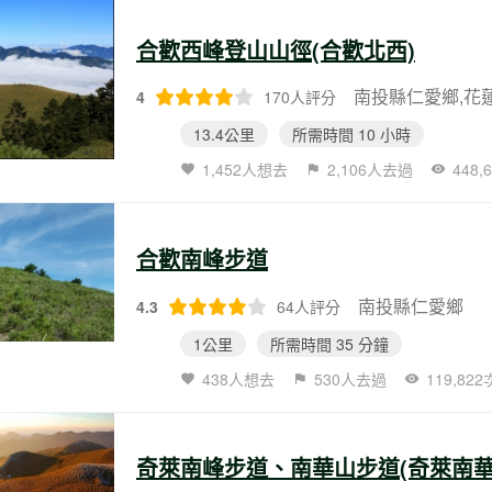
合歡西峰登山山徑(合歡北西)
南投縣仁愛鄉,花
4
170人評分
13.4公里
所需時間 10 小時
1,452人想去
2,106人去過
448
合歡南峰步道
南投縣仁愛鄉
4.3
64人評分
1公里
所需時間 35 分鐘
438人想去
530人去過
119,82
奇萊南峰步道、南華山步道(奇萊南華