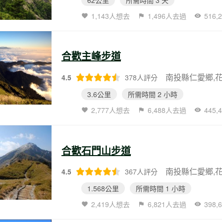
1,143人想去
1,496人去過
516
合歡主峰步道
南投縣仁愛鄉,
4.5
378人評分
3.6公里
所需時間 2 小時
2,777人想去
6,488人去過
445
合歡石門山步道
南投縣仁愛鄉,
4.5
367人評分
1.568公里
所需時間 1 小時
2,419人想去
6,821人去過
398