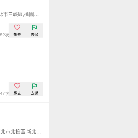
新北市烏來區,新北市三峽區,桃園市復興區
,552次點閱
想去
去過
,247次點閱
想去
去過
臺北市士林區,臺北市北投區,新北市萬里區,新北市淡水區,新北市三芝區