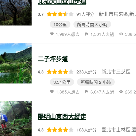
北插天山登山步道
3.7
91人評分
10公里
所需時間 8 小時
1,989人想去
1,501人去過
536
二子坪步道
新北市三芝區
4.3
233人評分
3.54公里
所需時間 2 小時
1,385人想去
6,047人去過
269
陽明山東西大縱走
4.3
168人評分