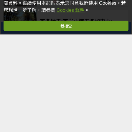
關資料。繼續使用本網站表示您同意我們使用 Cookies。若
想去
去過
您想進一步了解，請參閱
Cookies 聲明
。
平多縱走(平岩山連走多加屯山)
我接受
分享
臺中市和平區,宜蘭縣大同鄉
16.8公里
8 小時
想去
去過
沙橫白縱走(沙蓮山、橫嶺山、白冷山)
臺中市和平區
16.2公里
8 小時 50 分鐘
想去
去過
穿霧隘勇古道