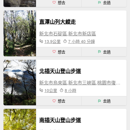
想去
去過
直潭山列大縱走
新北市石碇區,新北市新店區
13.9公里
7 小時 40 分鐘
想去
去過
北插天山登山步道
新北市烏來區,新北市三峽區,桃園市復興區
10公里
8 小時
想去
去過
南插天山登山步道