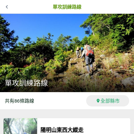
單攻訓練路線
單攻訓練路線
共有
86
條路線
全部縣市
陽明山東西大縱走