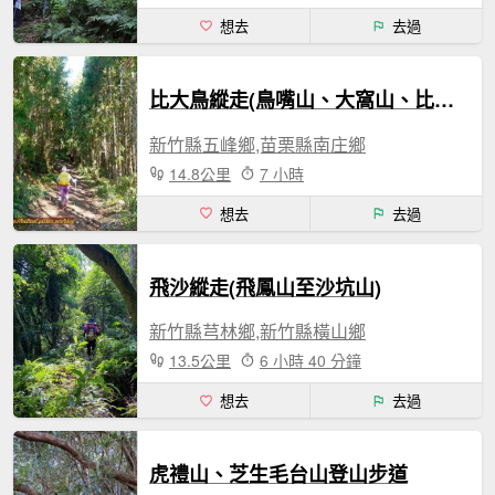
想去
去過
比大鳥縱走(鳥嘴山、大窩山、比林山)
新竹縣五峰鄉,苗栗縣南庄鄉
14.8公里
7 小時
想去
去過
飛沙縱走(飛鳳山至沙坑山)
新竹縣芎林鄉,新竹縣橫山鄉
13.5公里
6 小時 40 分鐘
想去
去過
虎禮山、芝生毛台山登山步道