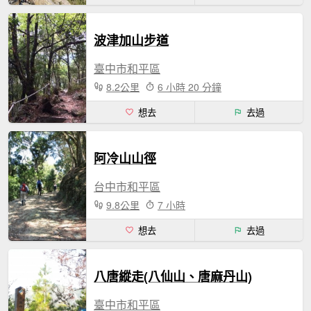
波津加山步道
臺中市和平區
8.2公里
6 小時 20 分鐘
想去
去過
阿冷山山徑
台中市和平區
9.8公里
7 小時
想去
去過
八唐縱走(八仙山、唐麻丹山)
臺中市和平區