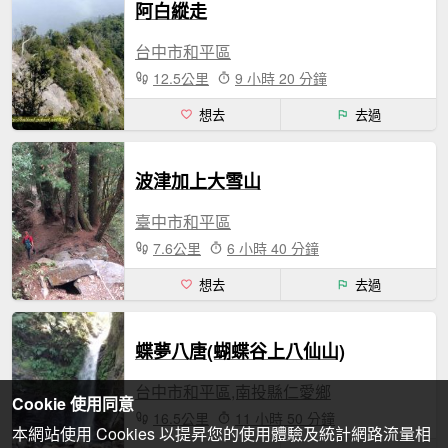
阿白縱走
台中市和平區
12.5公里
9 小時 20 分鐘
想去
去過
波津加上大雪山
臺中市和平區
7.6公里
6 小時 40 分鐘
想去
去過
蝶夢八唐(蝴蝶谷上八仙山)
台中市和平區,南投縣仁愛鄉
Cookie 使用同意
16.5公里
11 小時 50 分鐘
本網站使用 Cookies 以提昇您的使用體驗及統計網路流量相