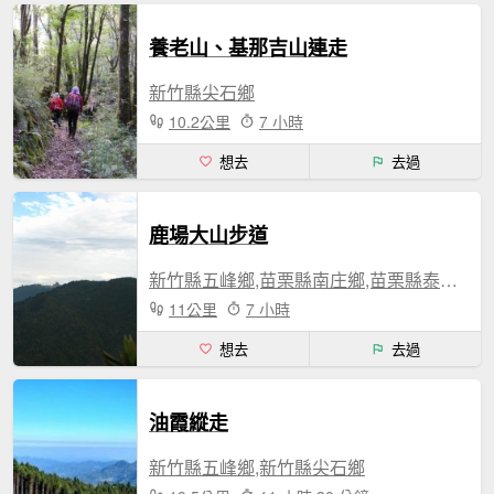
養老山、基那吉山連走
新竹縣尖石鄉
10.2公里
7 小時
想去
去過
鹿場大山步道
新竹縣五峰鄉,苗栗縣南庄鄉,苗栗縣泰安鄉
11公里
7 小時
想去
去過
油霞縱走
新竹縣五峰鄉,新竹縣尖石鄉