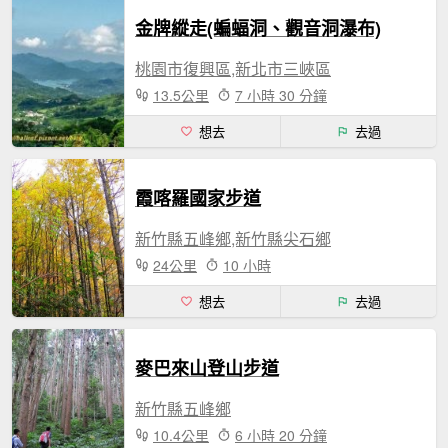
金牌縱走(蝙蝠洞、觀音洞瀑布)
桃園市復興區,新北市三峽區
13.5公里
7 小時 30 分鐘
想去
去過
霞喀羅國家步道
新竹縣五峰鄉,新竹縣尖石鄉
24公里
10 小時
想去
去過
麥巴來山登山步道
新竹縣五峰鄉
10.4公里
6 小時 20 分鐘