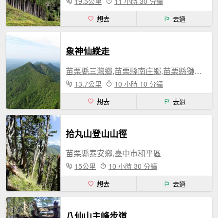
19.5公里
11 小時 30 分鐘
想去
去過
象神仙縱走
苗栗縣三灣鄉,苗栗縣南庄鄉,苗栗縣獅潭鄉
13.7公里
10 小時 10 分鐘
想去
去過
拾丸山登山山徑
苗栗縣泰安鄉,臺中市和平區
15公里
10 小時 30 分鐘
想去
去過
八仙山主峰步道