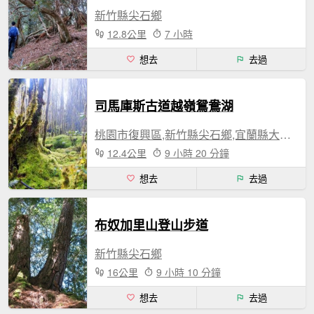
新竹縣尖石鄉
12.8公里
7 小時
想去
去過
司馬庫斯古道越嶺鴛鴦湖
桃園市復興區,新竹縣尖石鄉,宜蘭縣大同鄉
12.4公里
9 小時 20 分鐘
想去
去過
布奴加里山登山步道
新竹縣尖石鄉
16公里
9 小時 10 分鐘
想去
去過