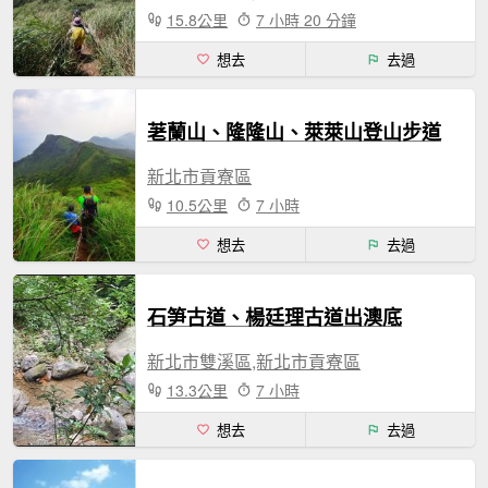
15.8公里
7 小時 20 分鐘
想去
去過
荖蘭山、隆隆山、萊萊山登山步道
新北市貢寮區
10.5公里
7 小時
想去
去過
石笋古道、楊廷理古道出澳底
新北市雙溪區,新北市貢寮區
13.3公里
7 小時
想去
去過