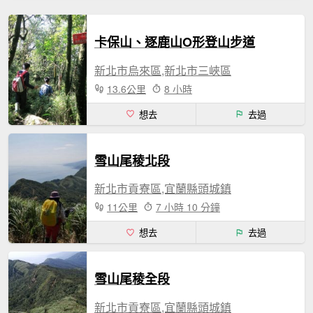
卡保山、逐鹿山O形登山步道
新北市烏來區,新北市三峽區
13.6公里
8 小時
想去
去過
雪山尾稜北段
新北市貢寮區,宜蘭縣頭城鎮
11公里
7 小時 10 分鐘
想去
去過
雪山尾稜全段
新北市貢寮區,宜蘭縣頭城鎮