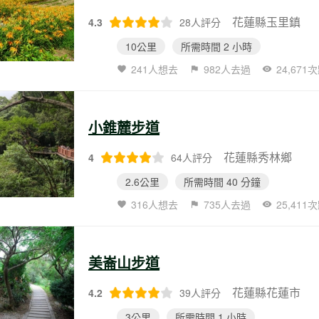
花蓮縣玉里鎮
4.3
28人評分
10公里
所需時間 2 小時
241人想去
982人去過
24,671
小錐麓步道
花蓮縣秀林鄉
4
64人評分
2.6公里
所需時間 40 分鐘
316人想去
735人去過
25,411
美崙山步道
花蓮縣花蓮市
4.2
39人評分
3公里
所需時間 1 小時