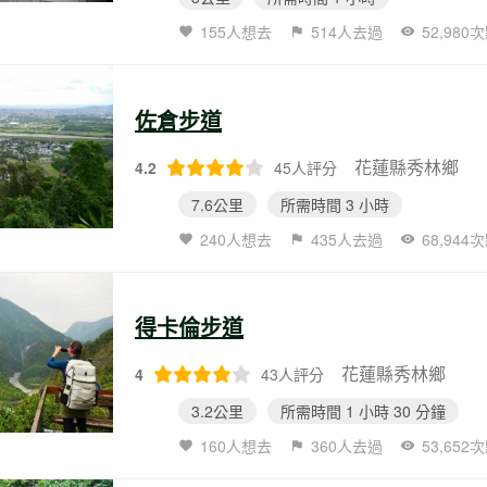
155人想去
514人去過
52,980
佐倉步道
花蓮縣秀林鄉
4.2
45人評分
7.6公里
所需時間 3 小時
240人想去
435人去過
68,944
得卡倫步道
花蓮縣秀林鄉
4
43人評分
3.2公里
所需時間 1 小時 30 分鐘
160人想去
360人去過
53,652