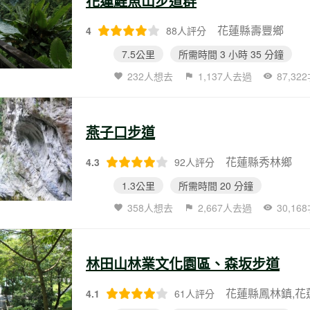
花蓮鯉魚山步道群
花蓮縣壽豐鄉
4
88人評分
7.5公里
所需時間 3 小時 35 分鐘
232人想去
1,137人去過
87,32
燕子口步道
花蓮縣秀林鄉
4.3
92人評分
1.3公里
所需時間 20 分鐘
358人想去
2,667人去過
30,16
林田山林業文化園區、森坂步道
花蓮縣鳳林鎮,花
4.1
61人評分