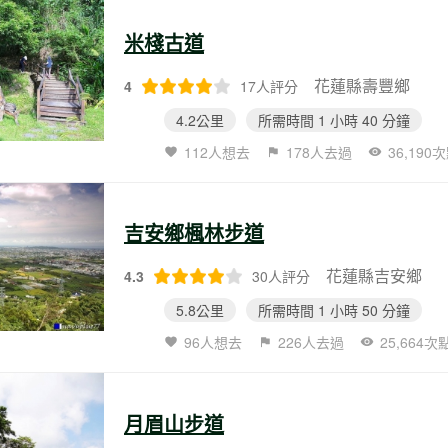
米棧古道
花蓮縣壽豐鄉
4
17人評分
4.2公里
所需時間 1 小時 40 分鐘
112人想去
178人去過
36,190
吉安鄉楓林步道
花蓮縣吉安鄉
4.3
30人評分
5.8公里
所需時間 1 小時 50 分鐘
96人想去
226人去過
25,664次
月眉山步道