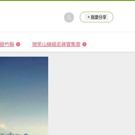
我要分享
 森遊竹縣
微笑山線縱走尋寶集章