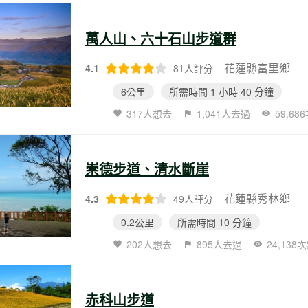
萬人山、六十石山步道群
花蓮縣富里鄉
4.1
81人評分
6公里
所需時間 1 小時 40 分鐘
317人想去
1,041人去過
59,68
崇德步道、清水斷崖
花蓮縣秀林鄉
4.3
49人評分
0.2公里
所需時間 10 分鐘
202人想去
895人去過
24,138
赤科山步道