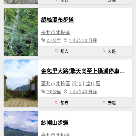
絹絲瀑布步道
臺北市北投區
2.7公里
1 小時 30 分鐘
想去
去過
金包里大路(擎天崗至上磺溪停車場段)
臺北市北投區,新北市金山區
2.9公里
1 小時 40 分鐘
想去
去過
紗帽山步道
臺北市北投區