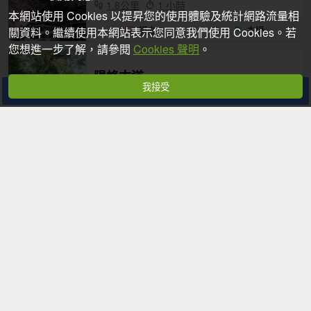
1.8公里
1 小時
本網站使用 Cookies 以提昇您的使用體驗及統計網路流量相
關資料。繼續使用本網站表示您同意我們使用 Cookies。若
想去
去過
您想進一步了解，請參閱
Cookies 聲明
。
陽峰古道
我接受
分享
台北市北投區
2.2公里
1 小時
想去
去過
東昇步道(十八份圳步道)
台北市北投區
1公里
25 分鐘
想去
去過