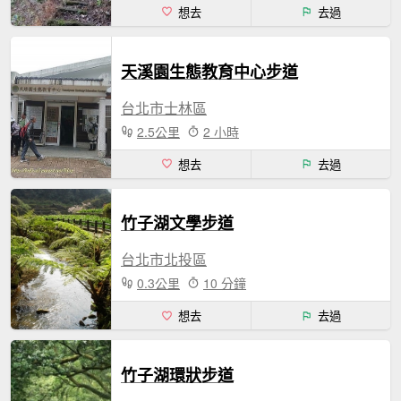
想去
去過
天溪園生態教育中心步道
台北市士林區
2.5公里
2 小時
想去
去過
竹子湖文學步道
台北市北投區
0.3公里
10 分鐘
想去
去過
竹子湖環狀步道