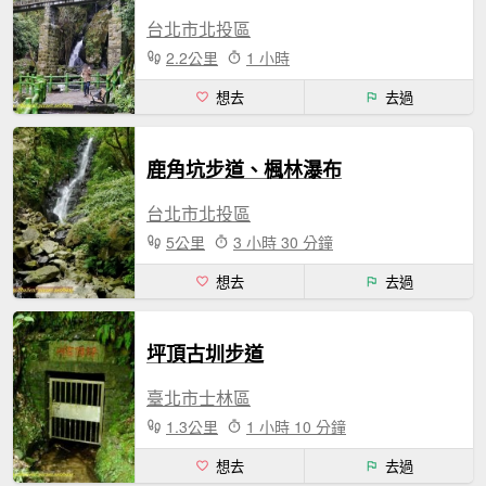
台北市北投區
2.2公里
1 小時
想去
去過
鹿角坑步道、楓林瀑布
台北市北投區
5公里
3 小時 30 分鐘
想去
去過
坪頂古圳步道
臺北市士林區
1.3公里
1 小時 10 分鐘
想去
去過