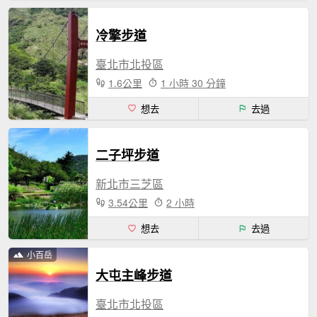
冷擎步道
臺北市北投區
1.6公里
1 小時 30 分鐘
想去
去過
二子坪步道
新北市三芝區
3.54公里
2 小時
想去
去過
小百岳
大屯主峰步道
臺北市北投區