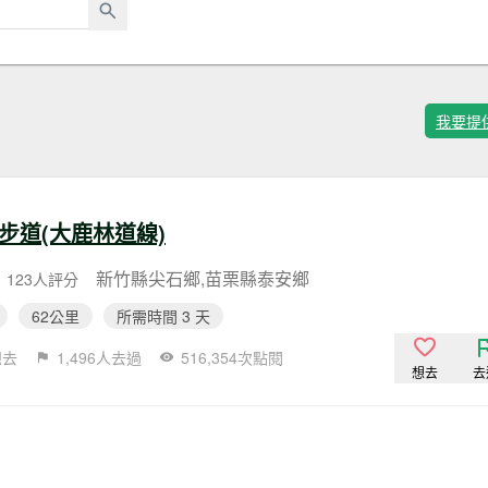
我要提
步道(大鹿林道線)
新竹縣尖石鄉,苗栗縣泰安鄉
123人評分
62公里
所需時間 3 天
想去
1,496人去過
516,354次點閱
想去
去