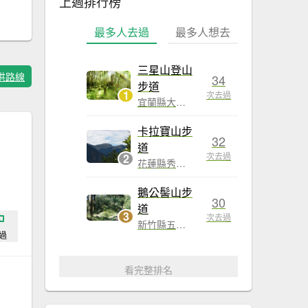
上週排行榜
最多人去過
最多人想去
三星山登山
供路線
34
步道
1
次去過
宜蘭縣大同鄉,宜蘭縣南澳鄉
卡拉寶山步
32
道
次去過
2
花蓮縣秀林鄉
鵝公髻山步
30
道
3
次去過
新竹縣五峰鄉,苗栗縣南庄鄉
過
看完整排名