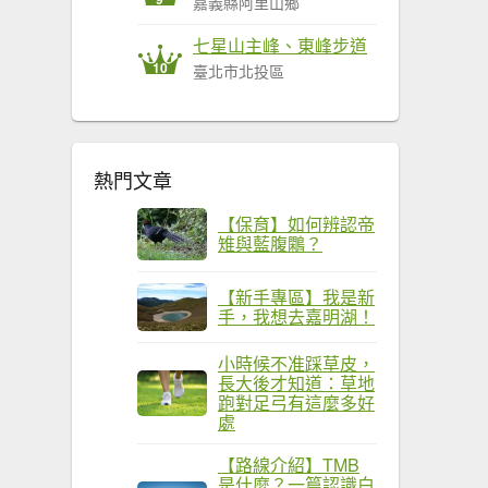
嘉義縣阿里山鄉
七星山主峰、東峰步道
10
臺北市北投區
熱門文章
【保育】如何辨認帝
雉與藍腹鷴？
【新手專區】我是新
手，我想去嘉明湖！
小時候不准踩草皮，
長大後才知道：草地
跑對足弓有這麼多好
處
【路線介紹】TMB
是什麼？一篇認識白