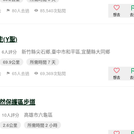
去
80人去過
85,540次點閱
想去
去
(Y聖)
新竹縣尖石鄉,臺中市和平區,宜蘭縣大同鄉
6人評分
69.9公里
所需時間 7 天
去
65人去過
69,369次點閱
想去
去
然保護區步道
高雄市六龜區
10人評分
2.6公里
所需時間 2 小時