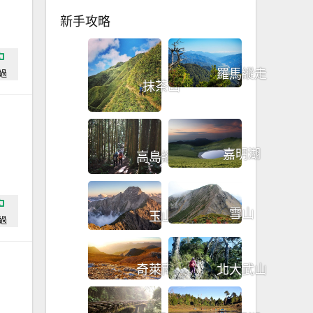
新手攻略
羅馬縱走
過
抹茶山
嘉明湖
高島縱走
雪山
玉山
過
奇萊南華
北大武山