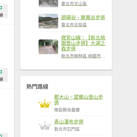
臺北市文山區
過
硫磺谷、龍鳳谷步道
臺北市北投區
微笑山線：【新北桃
園登山步道】大湖之
森步道
新北市樹林區,桃園市龜山區
過
熱門路線
郡大山、望鄉山登山步
道
1
南投縣信義鄉
青山瀑布步道
2
新北市石門區