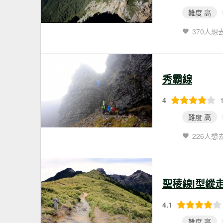
難度 高
370人想
秀霸線
4
難度 高
226人想
聖稜線I型縱走(
4.1
難度 高