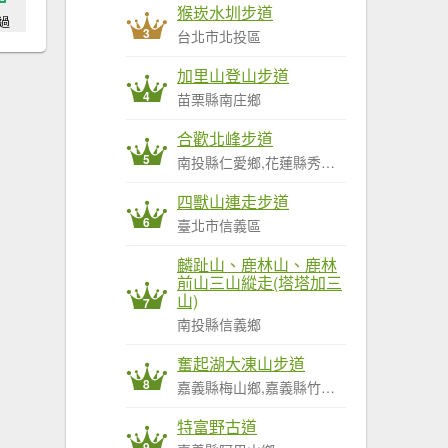
猴崁水圳步道
過
3
台北市北投區
加里山登山步道
4
苗栗縣南庄鄉
合歡北峰步道
5
南投縣仁愛鄉,花蓮縣秀林鄉
四獸山連走步道
6
臺北市信義區
麟趾山、鹿林山、鹿林
前山三山縱走(塔塔加三
山)
7
南投縣信義鄉
奮起湖大凍山步道
8
嘉義縣梅山鄉,嘉義縣竹崎鄉,嘉義縣阿里山鄉
特富野古道
9