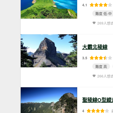
4.1
難度 低-中
269人想
大霸北稜線
3.5
難度 高
266人想
聖稜線O型縱走
4