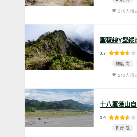
216人想
聖稜線Y型縱走
3.7
難度 高
213人想
十八羅漢山自
3.9
難度 低