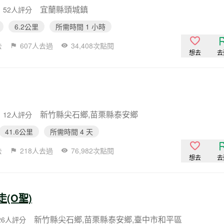
宜蘭縣頭城鎮
52人評分
6.2公里
所需時間 1 小時
去
607人去過
34,408次點閱
想去
去
新竹縣尖石鄉,苗栗縣泰安鄉
12人評分
41.6公里
所需時間 4 天
去
218人去過
76,982次點閱
想去
去
(O聖)
新竹縣尖石鄉,苗栗縣泰安鄉,臺中市和平區
26人評分