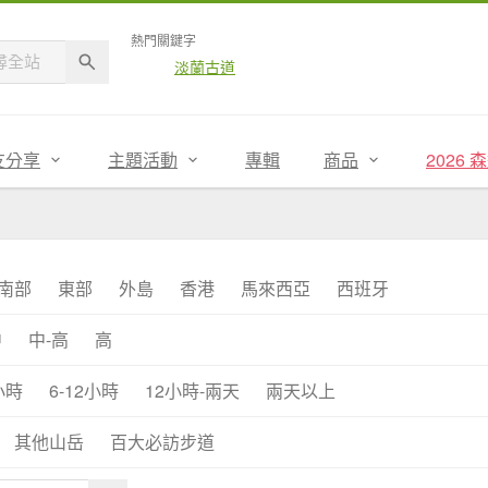
熱門關鍵字
淡蘭古道
友分享
主題活動
專輯
商品
2026
南部
東部
外島
香港
馬來西亞
西班牙
中
中-高
高
小時
6-12小時
12小時-兩天
兩天以上
其他山岳
百大必訪步道