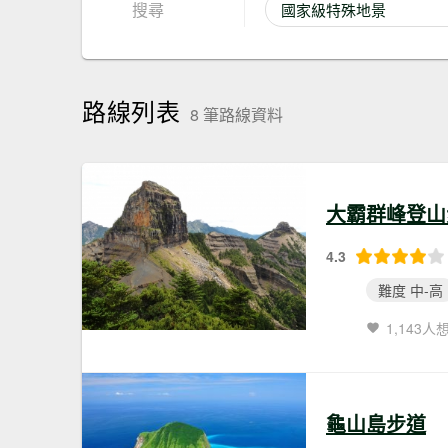
搜尋
路線列表
8 筆路線資料
大霸群峰登山
4.3
難度 中-高
1,143人
龜山島步道