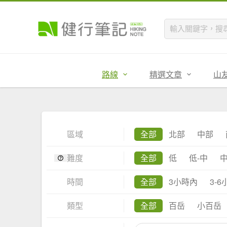
路線
精選文章
山
區域
全部
北部
中部
難度
全部
低
低-中
時間
全部
3小時內
3-6
類型
全部
百岳
小百岳