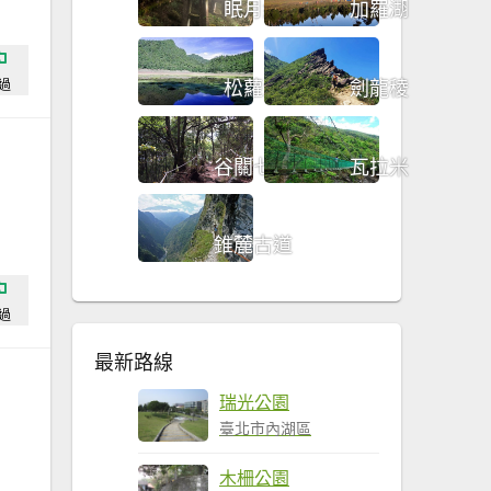
眠月線
加羅湖
松蘿湖
劍龍稜
過
谷關七雄
瓦拉米
錐麓古道
過
最新路線
瑞光公園
臺北市內湖區
木柵公園