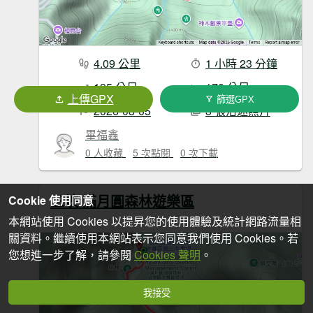
4.09 公里
1 小時 23 分鐘
195 公尺
170 公尺
上傳GPX
篩選GPX
2026-08-05
3 張沿途照片
畢福鑫
0 人收藏
5 次點閱
0 次下載
三峽 滿月圓森林遊樂區
Cookie 使用同意
本網站使用 Cookies 以提昇您的使用體驗及統計網路流量相
關資料。繼續使用本網站表示您同意我們使用 Cookies。若
您想進一步了解，請參閱
Cookies 聲明
。
我接受