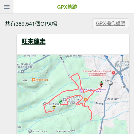
GPX軌跡
共有
389,541
個GPX檔
GPX操作說明
旺來健走