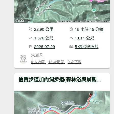
22.90 公里
15 小時 45 分鐘
1,576 公尺
1,611 公尺
2026-07-29
5 張沿途照片
朱胤凡
0 人收藏
18 次點閱
0 次下載
信賢步道加內洞步道(森林浴與景觀步道)