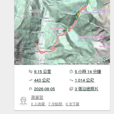
9.15 公里
5 小時 14 分鐘
443 公尺
1,014 公尺
2026-08-05
3 張沿途照片
蕭襄蓉
0 人收藏
7 次點閱
0 次下載