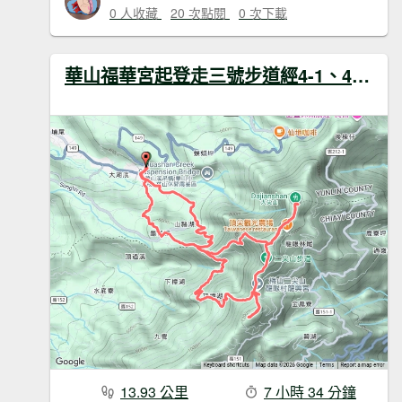
0 人收藏
20 次點閱
0 次下載
華山福華宮起登走三號步道經4-1、4-2步道上二尖山走大尖山及馬鞍山下大眾爺廟O繞
13.93 公里
7 小時 34 分鐘