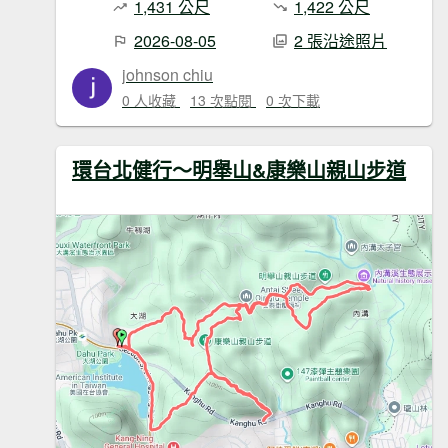
1,431 公尺
1,422 公尺
2026-08-05
2 張沿途照片
johnson chiu
0 人收藏
13 次點閱
0 次下載
環台北健行～明舉山&康樂山親山步道