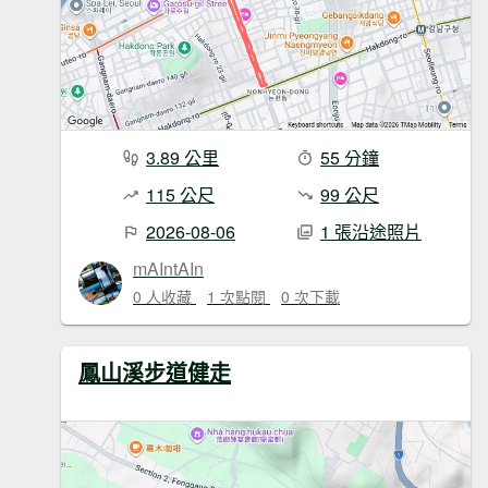
3.89 公里
55 分鐘
115 公尺
99 公尺
2026-08-06
1 張沿途照片
mAIntAIn
0 人收藏
1 次點閱
0 次下載
鳳山溪步道健走