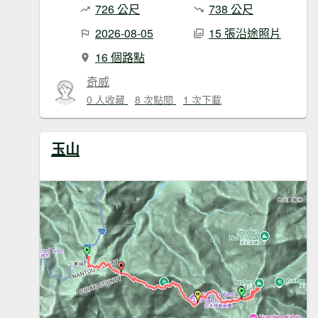
726 公尺
738 公尺
2026-08-05
15 張沿途照片
16 個路點
奇威
0 人收藏
8 次點閱
1 次下載
玉山