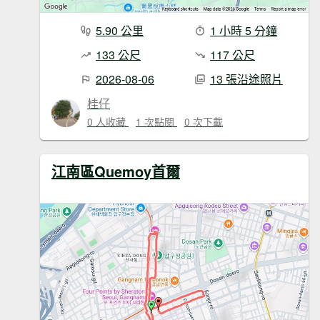
5.90 公里
1 小時 5 分鐘
133 公尺
117 公尺
2026-08-06
13 張沿途照片
桂仔
0 人收藏
1 次點閱
0 次下載
江南區Quemoy首爾