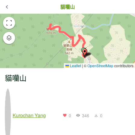
貓囒山
Leaflet
|
©
OpenStreetMap
contributors
貓囒山
Kurochan Yang
0
346
0