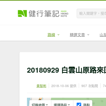
路線
精選文章
山
20180929 白雲山原路來
黃智彬
2018-10-06 提供
907 次點閱
7
切換地圖
選擇路段
路點