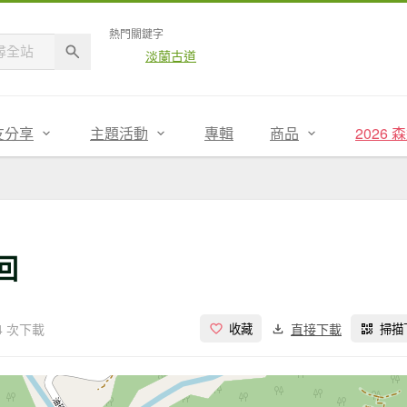
熱門關鍵字
淡蘭古道
友分享
主題活動
專輯
商品
2026
回
4 次下載
直接下載
收藏
掃描