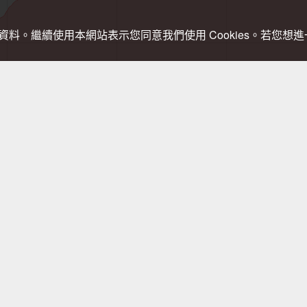
關資料。繼續使用本網站表示您同意我們使用 Cookies。若您
，登山需依實際狀況判斷處置，以免發生危險。行進間切勿查看手機，需查