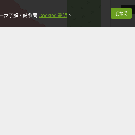
我接受
想進一步了解，請參閱
Cookies 聲明
。
+
−
Leaflet
|
©
OpenStreetMap
contributors
看手機時，應於安全地點並停下腳步。