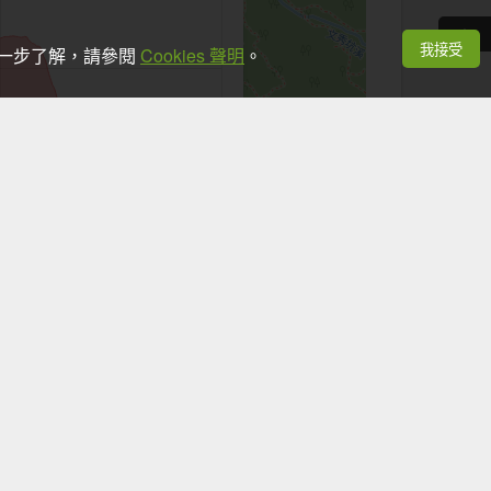
我接受
想進一步了解，請參閱
Cookies 聲明
。
+
−
Leaflet
|
©
OpenStreetMap
contributors
看手機時，應於安全地點並停下腳步。