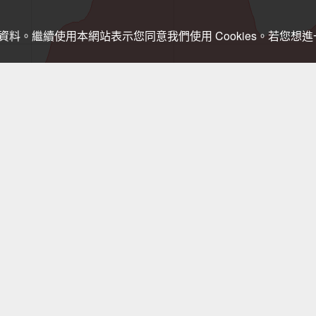
關資料。繼續使用本網站表示您同意我們使用 Cookies。若您
，登山需依實際狀況判斷處置，以免發生危險。行進間切勿查看手機，需查
鋸齒稜(黃金六稜)