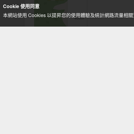
Cookie 使用同意
本網站使用 Cookies 以提昇您的使用體驗及統計網路流量相
注意事項：手機GPS僅供輔助使用
茶壺山稜(黃金三稜)
相關路線
無耳茶壺山
相關山岳