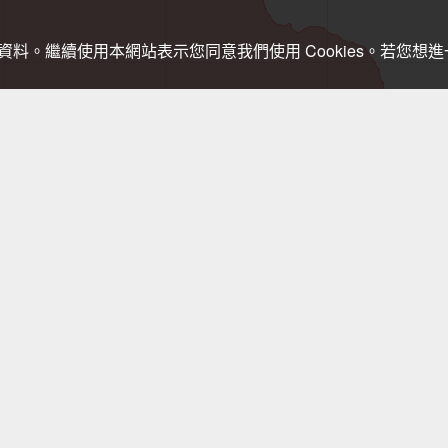
關資料。繼續使用本網站表示您同意我們使用 Cookies。若您
，登山需依實際狀況判斷處置，以免發生危險。行進間切勿查看手機，需查