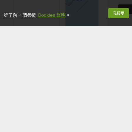
我接受
想進一步了解，請參閱
Cookies 聲明
。
+
−
Leaflet
|
©
OpenStreetMap
contributors
看手機時，應於安全地點並停下腳步。