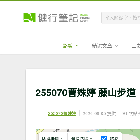
路線
精選文章
山
255070曹姝婷 藤山步道
255070曹姝婷
2026-06-05 提供
91 次點
切換地圖
選擇路段
路點