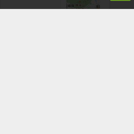
+
−
Leaflet
|
©
OpenStreetMap
contributors
看手機時，應於安全地點並停下腳步。