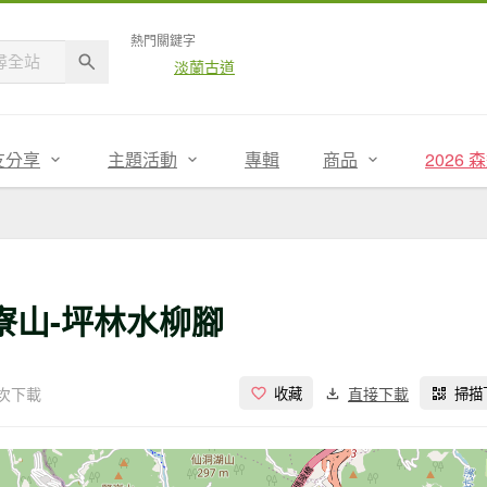
熱門關鍵字
淡蘭古道
友分享
主題活動
專輯
商品
2026
寮山-坪林水柳腳
 次下載
直接下載
收藏
掃描