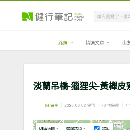
路線
精選文章
山
淡蘭吊橋-獵狸尖-黃櫸皮
Irene🌹
2026-06-02 提供
73 次點閱
4
切換地圖
選擇路段
路點