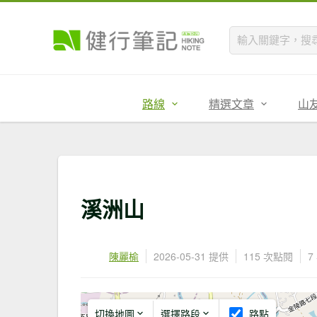
路線
精選文章
山
溪洲山
陳麗榆
2026-05-31 提供
115 次點閱
7
切換地圖
選擇路段
路點