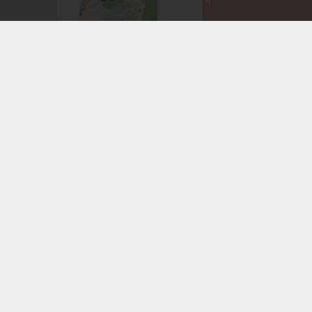
注意事項：手機GPS僅供輔助使用
白米甕砲台步道
相關路線
相關GPX