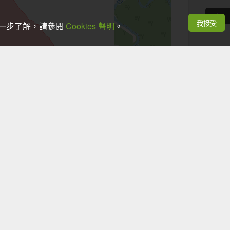
我接受
想進一步了解，請參閱
Cookies 聲明
。
+
−
Leaflet
|
©
OpenStreetMap
contributors
看手機時，應於安全地點並停下腳步。