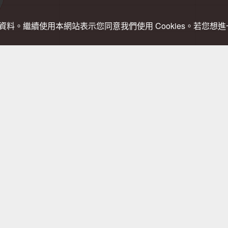
關資料。繼續使用本網站表示您同意我們使用 Cookies。若您
，登山需依實際狀況判斷處置，以免發生危險。行進間切勿查看手機，需查