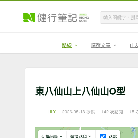
路線
精選文章
山
東八仙山上八仙山O型
LILY
2026-05-13 提供
142 次點閱
15
切換地圖
選擇路段
路點