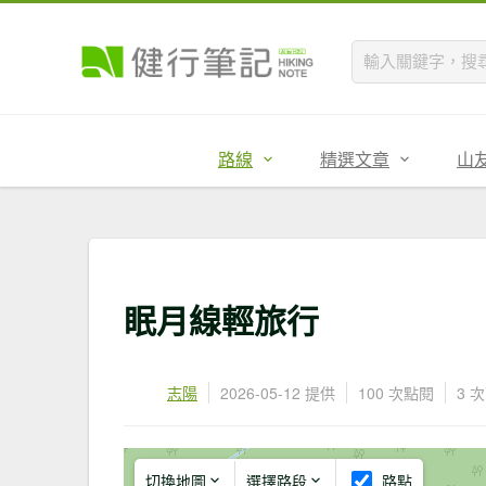
路線
精選文章
山
眠月線輕旅行
志陽
2026-05-12 提供
100 次點閱
3 
切換地圖
選擇路段
路點