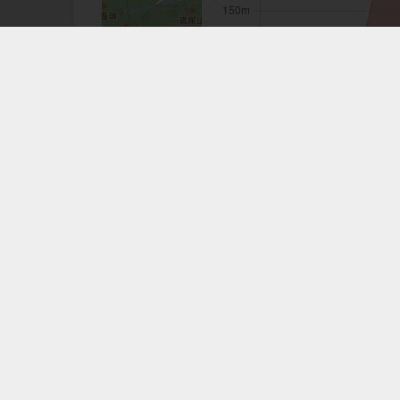
注意事項：手機GPS僅供輔助使用
樹林大棟山、青龍嶺
相關路線
相關GPX