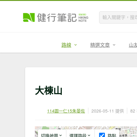
路線
精選文章
山
大棟山
114園一仁15朱晏佐
2026-05-11 提供
82
切換地圖
選擇路段
路點