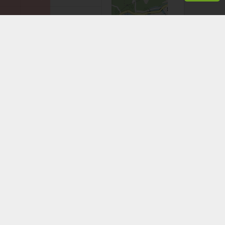
+
−
Leaflet
|
©
OpenStreetMap
contributors
看手機時，應於安全地點並停下腳步。