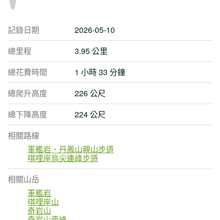
記錄日期
2026-05-10
總里程
3.95 公里
總花費時間
1 小時 33 分鐘
總爬升高度
226 公尺
總下降高度
224 公尺
相關路線
軍艦岩、丹鳳山親山步道
唭哩岸烏尖連峰步道
相關山岳
軍艦岩
唭哩岸山
奇岩山
奇岩山西峰