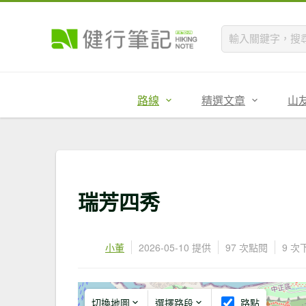
路線
精選文章
山
瑞芳四秀
小董
2026-05-10 提供
97 次點閱
9 次
切換地圖
選擇路段
路點