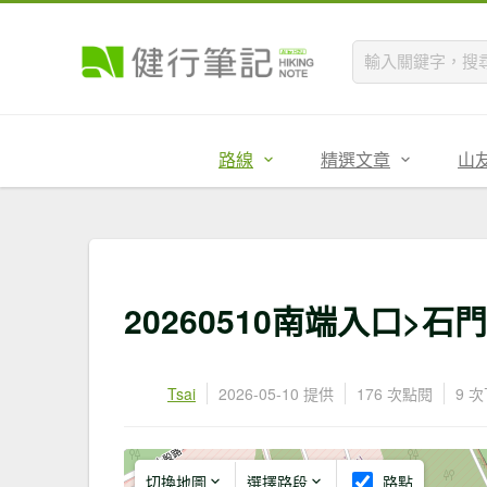
路線
精選文章
山
20260510南端入口>
Tsai
2026-05-10 提供
176 次點閱
9 
切換地圖
選擇路段
路點