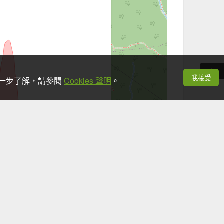
我接受
想進一步了解，請參閱
Cookies 聲明
。
+
−
Leaflet
|
©
OpenStreetMap
contributors
看手機時，應於安全地點並停下腳步。