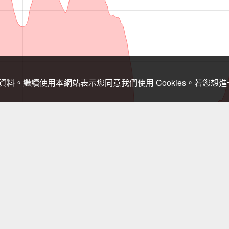
關資料。繼續使用本網站表示您同意我們使用 Cookies。若您
，登山需依實際狀況判斷處置，以免發生危險。行進間切勿查看手機，需查
叢生 過小粗坑取左 勿取右