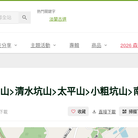
熱門關鍵字
淡蘭古道
友分享
主題活動
專輯
商品
2026
石門山>清水坑山>太平山>小粗坑山
次下載
直接下載
收藏
掃描