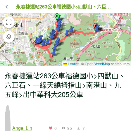
永春捷運站263公車福德國小>四獸山、六巨石、一線天繞拇指山>南港山、九五峰>出中華科大205公車
Leaflet
|
©
OpenStreetMap
contributors
永春捷運站263公車福德國小>四獸山、
六巨石、一線天繞拇指山>南港山、九
五峰>出中華科大205公車
Angel Lin
0
95
7