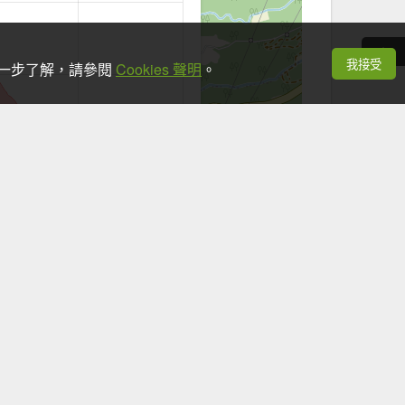
我接受
想進一步了解，請參閱
Cookies 聲明
。
+
−
Leaflet
|
©
OpenStreetMap
contributors
看手機時，應於安全地點並停下腳步。
返登山口13:05→13:20第一停車場搭幸福巴