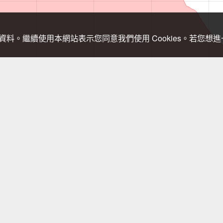
關資料。繼續使用本網站表示您同意我們使用 Cookies。若您
，登山需依實際狀況判斷處置，以免發生危險。行進間切勿查看手機，需查
藤山步道入口11:20→藤山步道沿路攤販逛到底12:15 →原路折
火車站14:30。