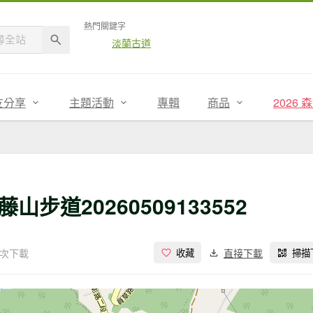
熱門關鍵字
淡蘭古道
友分享
主題活動
專輯
商品
2026
道20260509133552
 次下載
直接下載
收藏
掃描