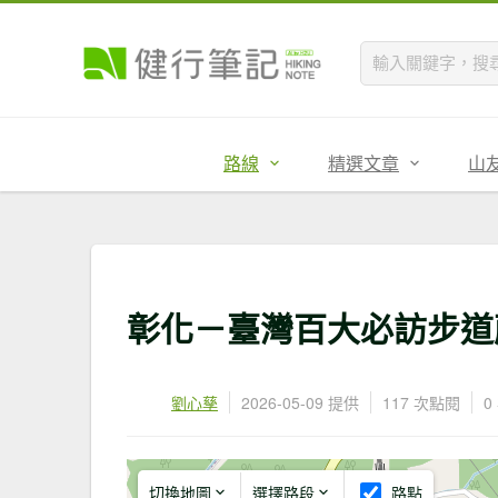
路線
精選文章
山
彰化－臺灣百大必訪步道藤山步
劉心孳
2026-05-09 提供
117 次點閱
0
切換地圖
選擇路段
路點