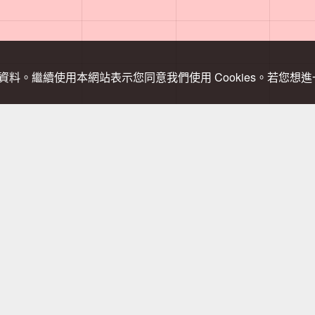
關資料。繼續使用本網站表示您同意我們使用 Cookies。若您
，登山需依實際狀況判斷處置，以免發生危險。行進間切勿查看手機，需查
不甘心，第一天還是上庫哈諾辛山想拚天氣窗口，結果只有霧雨，不