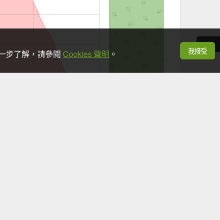
我接受
想進一步了解，請參閱
Cookies 聲明
。
+
−
Leaflet
|
©
OpenStreetMap
contributors
看手機時，應於安全地點並停下腳步。
知道在走什麼東西...