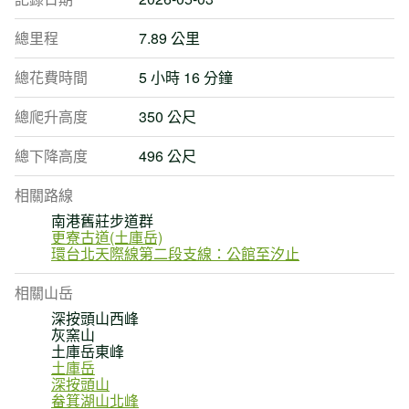
總里程
7.89 公里
總花費時間
5 小時 16 分鐘
總爬升高度
350 公尺
總下降高度
496 公尺
相關路線
南港舊莊步道群
更寮古道(土庫岳)
環台北天際線第二段支線：公館至汐止
相關山岳
深按頭山西峰
灰窯山
土庫岳東峰
土庫岳
深按頭山
畚箕湖山北峰