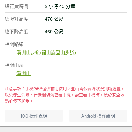
總花費時間
2 小時 43 分鐘
總爬升高度
478 公尺
總下降高度
469 公尺
相關路線
溪洲山步道(福山巖登山步道)
相關山岳
溪洲山
注意事項：手機GPS僅供輔助使用，登山需依實際狀況判斷處置，
以免發生危險。行進間切勿查看手機，需查看手機時，應於安全地
點並停下腳步。
iOS 操作說明
Android 操作說明