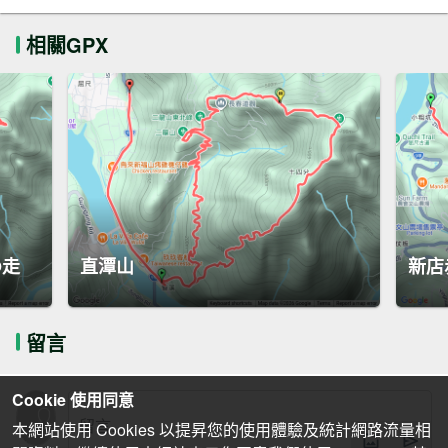
相關GPX
O走
直潭山
新店
留言
Cookie 使用同意
本網站使用 Cookies 以提昇您的使用體驗及統計網路流量相