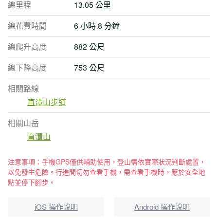
總里程
13.05 公里
總花費時間
6 小時 8 分鐘
總爬升高度
882 公尺
總下降高度
753 公尺
相關路線
直潭山步道
相關山岳
直潭山
注意事項：手機GPS僅供輔助使用，登山需依實際狀況判斷處置，
以免發生危險。行進間切勿查看手機，需查看手機時，應於安全地
點並停下腳步。
iOS 操作說明
Android 操作說明