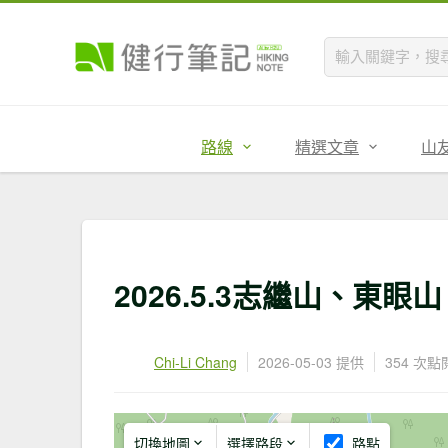
路線
精選文章
山
2026.5.3志繼山、東眼山
Chi-Li Chang
2026-05-03 提供
354 次點
切換地圖
選擇路段
路點