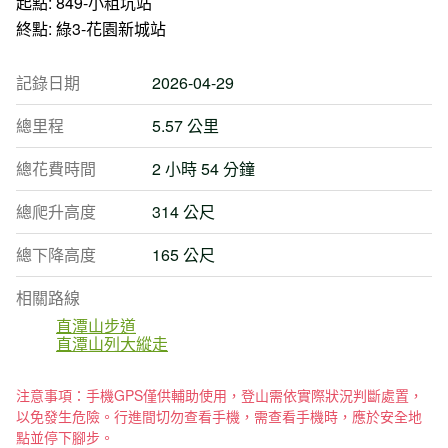
起點: 849-小粗坑站
終點: 綠3-花園新城站
記錄日期
2026-04-29
總里程
5.57 公里
總花費時間
2 小時 54 分鐘
總爬升高度
314 公尺
總下降高度
165 公尺
相關路線
直潭山步道
直潭山列大縱走
注意事項：手機GPS僅供輔助使用，登山需依實際狀況判斷處置，
以免發生危險。行進間切勿查看手機，需查看手機時，應於安全地
點並停下腳步。