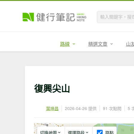
路線
精選文章
山
復興尖山
葉坤昌
2026-04-26 提供
91 次點閱
5
切換地圖
選擇路段
路點