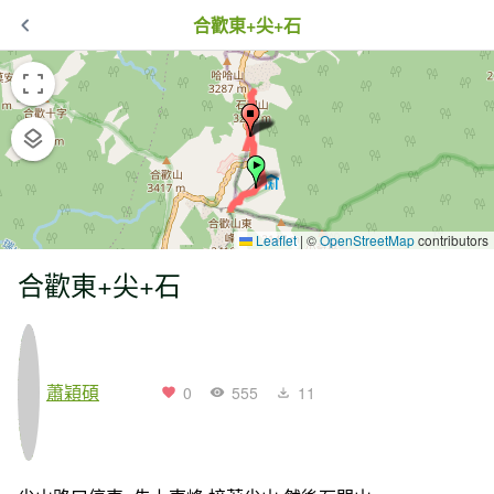
合歡東+尖+石
Leaflet
|
©
OpenStreetMap
contributors
合歡東+尖+石
蕭穎碩
0
555
11