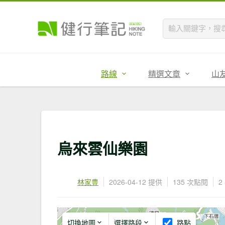
路線
精選文章
山
烏來雲仙樂園
林家豊
2026-04-12 提供
135 次點閱
2
切換地圖
選擇路段
路點