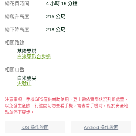
總花費時間
4 小時 16 分鐘
總爬升高度
215 公尺
總下降高度
218 公尺
相關路線
基隆雙塔
白米甕砲台步道
相關山岳
白米甕尖
火號山
注意事項：手機GPS僅供輔助使用，登山需依實際狀況判斷處置，
以免發生危險。行進間切勿查看手機，需查看手機時，應於安全地
點並停下腳步。
iOS 操作說明
Android 操作說明