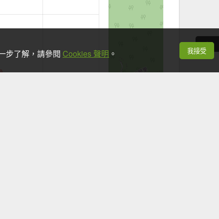
我接受
想進一步了解，請參閱
Cookies 聲明
。
+
−
Leaflet
|
©
OpenStreetMap
contributors
看手機時，應於安全地點並停下腳步。