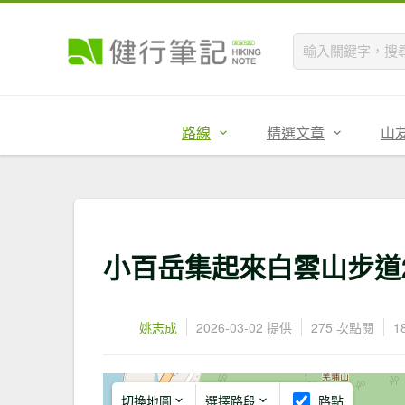
路線
精選文章
山
小百岳集起來白雲山步道202
姚志成
2026-03-02 提供
275 次點閱
1
切換地圖
選擇路段
路點