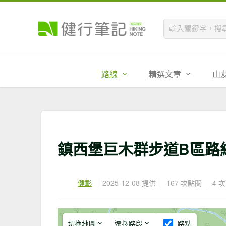
路線
精選文章
山
鎮西堡巨木群步道B區路
健彰
2025-12-08 提供
167 次點閱
4 
切換地圖
選擇路段
路點