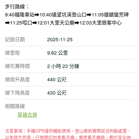
步行路線：
9:40福隆車站➡10:40遠望坑溪登山口➡11:05雄鎮蠻荒碑
➡11:25啞口➡12:01大里天公廟➡12:03大里遊客中心
記錄日期
2025-11-25
總里程
9.82 公里
總花費時間
2 小時 23 分鐘
總爬升高度
440 公尺
總下降高度
430 公尺
相關路線
草嶺古道
注意事項：手機GPS僅供輔助使用，登山需依實際狀況判斷處置，
以免發生危險。行進間切勿查看手機，需查看手機時，應於安全地