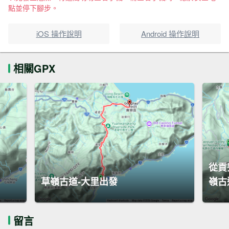
點並停下腳步。
iOS 操作說明
Android 操作說明
相關GPX
從貢
草嶺古道-大里出發
嶺古
留言