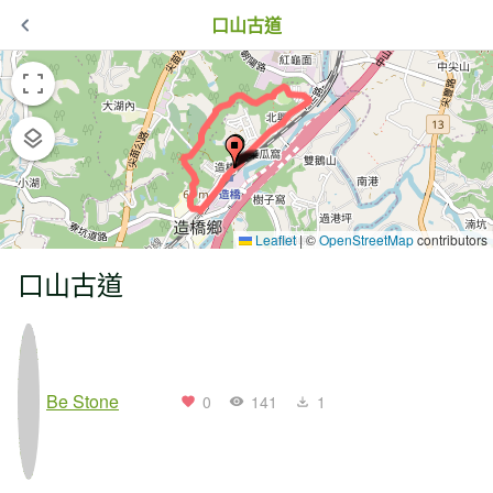
口山古道
Leaflet
|
©
OpenStreetMap
contributors
口山古道
Be Stone
0
141
1