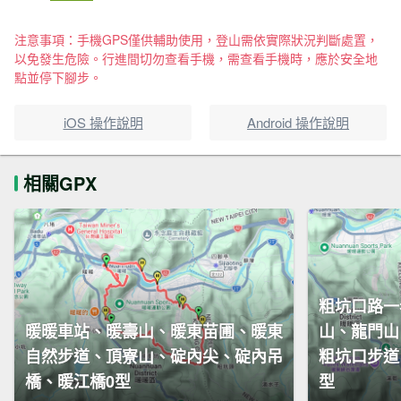
注意事項：手機GPS僅供輔助使用，登山需依實際狀況判斷處置，
以免發生危險。行進間切勿查看手機，需查看手機時，應於安全地
點並停下腳步。
iOS 操作說明
Android 操作說明
相關GPX
粗坑口路一
暖暖車站、暖壽山、暖東苗圃、暖東
山、龍門山
自然步道、頂寮山、碇內尖、碇內吊
粗坑口步道
橋、暖江橋0型
型