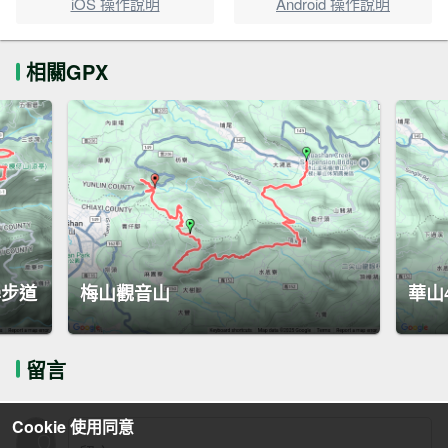
iOS 操作說明
Android 操作說明
相關GPX
學步道
梅山觀音山
華山4
留言
Cookie 使用同意