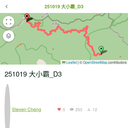
251019 大小霸_D3
Leaflet
|
©
OpenStreetMap
contributors
251019 大小霸_D3
Steven Cheng
0
253
12