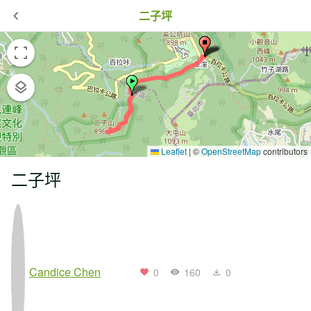
二子坪
Leaflet
|
©
OpenStreetMap
contributors
二子坪
Candice Chen
0
160
0