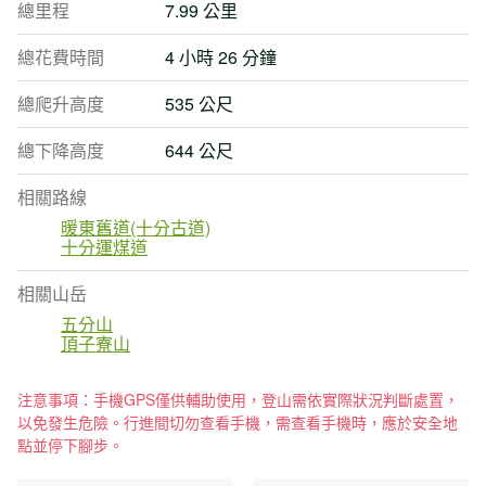
總里程
7.99 公里
總花費時間
4 小時 26 分鐘
總爬升高度
535 公尺
總下降高度
644 公尺
相關路線
暖東舊道(十分古道)
十分運煤道
相關山岳
五分山
頂子寮山
注意事項：手機GPS僅供輔助使用，登山需依實際狀況判斷處置，
以免發生危險。行進間切勿查看手機，需查看手機時，應於安全地
點並停下腳步。