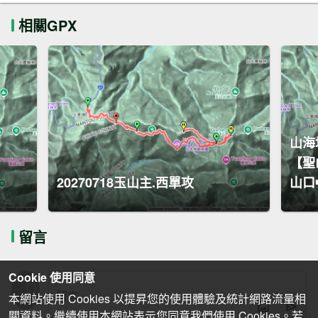
相關GPX
山海
【聖
20270718玉山主.西單攻
山口⮕
留言
Cookie 使用同意
本網站使用 Cookies 以提昇您的使用體驗及統計網路流量相
關資料。繼續使用本網站表示您同意我們使用 Cookies。若