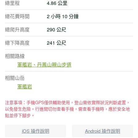
總里程
4.86 公里
總花費時間
2 小時 10 分鐘
總爬升高度
290 公尺
總下降高度
241 公尺
相關路線
軍艦岩、丹鳳山親山步道
相關山岳
軍艦岩
注意事項：手機GPS僅供輔助使用，登山需依實際狀況判斷處置，
以免發生危險。行進間切勿查看手機，需查看手機時，應於安全地
點並停下腳步。
iOS 操作說明
Android 操作說明