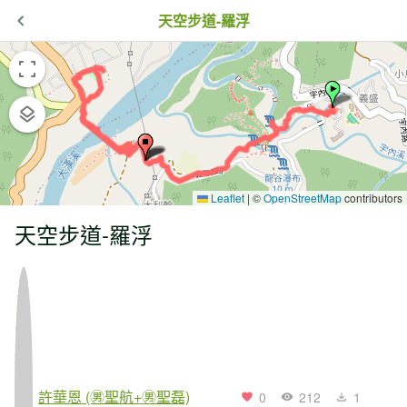
天空步道-羅浮
Leaflet
|
©
OpenStreetMap
contributors
天空步道-羅浮
許華恩 (㊚聖航+㊚聖磊)
0
212
1