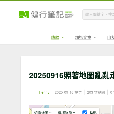
路線
精選文章
山
20250916照著地圖亂亂
Fenny
2025-09-16 提供
203 次點閱
0
切換地圖
選擇路段
路點