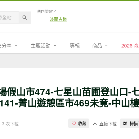
熱門關鍵字
淡蘭古道
友分享
主題活動
專輯
商品
2026
停車場假山市474-七星山苗圃登山口-
141-菁山遊憩區市469未竟-中山樓
3 次下載
直接下載
收藏
掃描