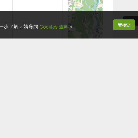
我接受
想進一步了解，請參閱
Cookies 聲明
。
+
−
Leaflet
|
©
OpenStreetMap
contributors
看手機時，應於安全地點並停下腳步。