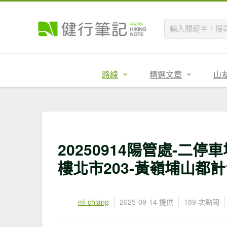
路線
精選文章
山
20250914陽管處-二
樓北市203-黃嶺埔山都計
ml chiang
2025-09-14 提供
189 次點閱