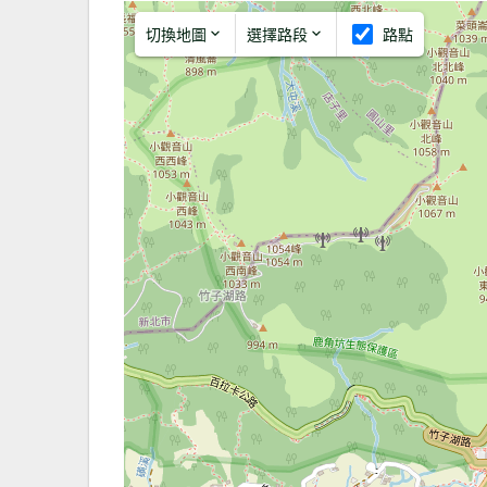
切換地圖
選擇路段
路點