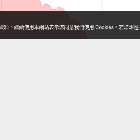
關資料。繼續使用本網站表示您同意我們使用 Cookies。若您
，登山需依實際狀況判斷處置，以免發生危險。行進間切勿查看手機，需查
東峰苗圃線
環七星山人車分道-冷水坑至新園街段