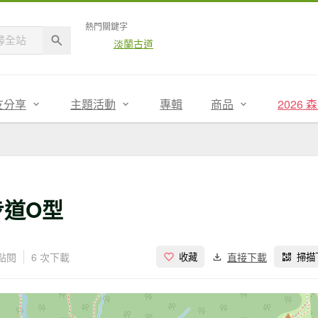
熱門關鍵字
淡蘭古道
友分享
主題活動
專輯
商品
2026
步道O型
次點閱
6 次下載
直接下載
收藏
掃描