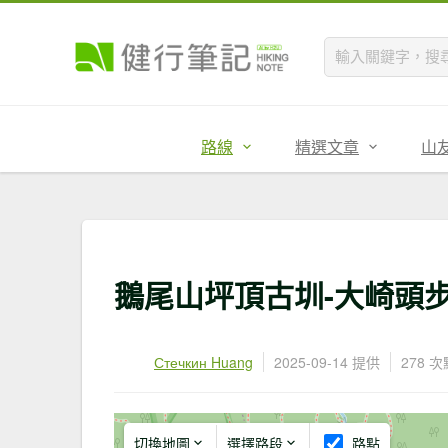
路線
精選文章
山
鵝尾山坪頂古圳-大崎頭
Стечкин Huang
2025-09-14 提供
278 
切換地圖
選擇路段
路點