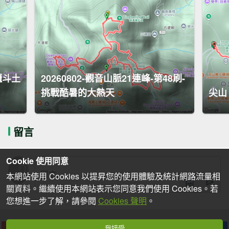
櫃斗土
20260802-觀音山脈21連峰-第48刷-
挑戰酷暑的大熱天
尖山（
留言
Cookie 使用同意
本網站使用 Cookies 以提昇您的使用體驗及統計網路流量相
關資料。繼續使用本網站表示您同意我們使用 Cookies。若
您想進一步了解，請參閱
Cookies 聲明
。
我接受